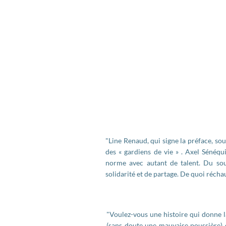
"Line Renaud, qui signe la préface, sou
des « gardiens de vie » . Axel Sénéq
norme avec autant de talent. Du sou
solidarité et de partage. De quoi réch
"Voulez-vous une histoire qui donne la
(sans doute une mauvaise poussière) e